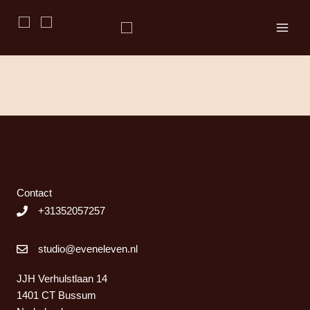
Ga
naar
de
inhoud
Contact
+31352057257
studio@eveneleven.nl
JJH Verhulstlaan 14
1401 CT Bussum