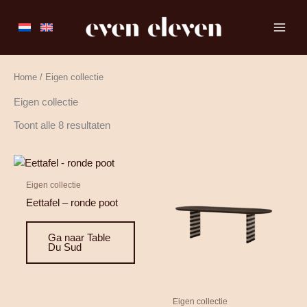
Ga
naar
de
inhoud
Home
/ Eigen collectie
Eigen collectie
Toont alle 8 resultaten
Eigen collectie
Eettafel – ronde poot
Ga naar Table
Du Sud
Eigen collectie