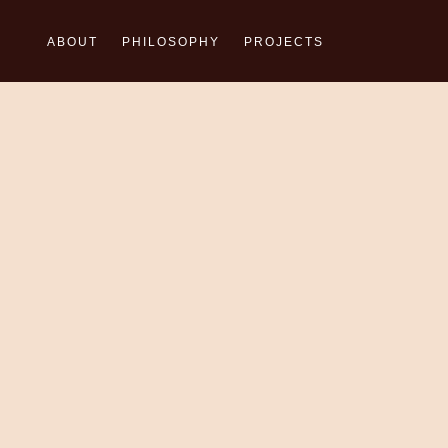
Ga
naar
ABOUT
PHILOSOPHY
PROJECTS
de
inhoud