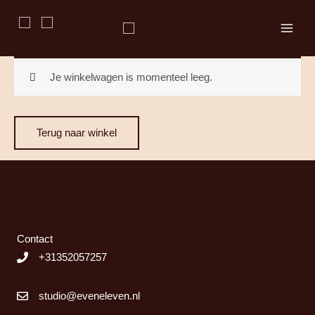
Ga
naar
de
inhoud
Je winkelwagen is momenteel leeg.
Terug naar winkel
Contact
+31352057257
studio@eveneleven.nl